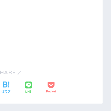
SHARE
LINE
はてブ
Pocket