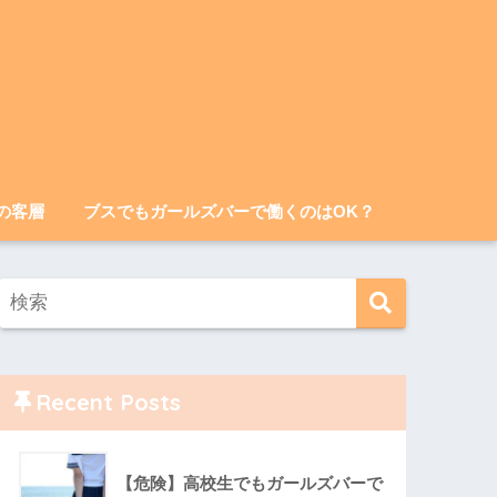
の客層
ブスでもガールズバーで働くのはOK？
Recent Posts
【危険】高校生でもガールズバーで