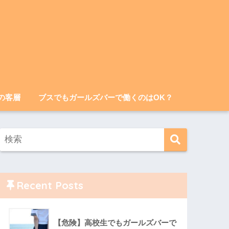
の客層
ブスでもガールズバーで働くのはOK？
Recent Posts
【危険】高校生でもガールズバーで